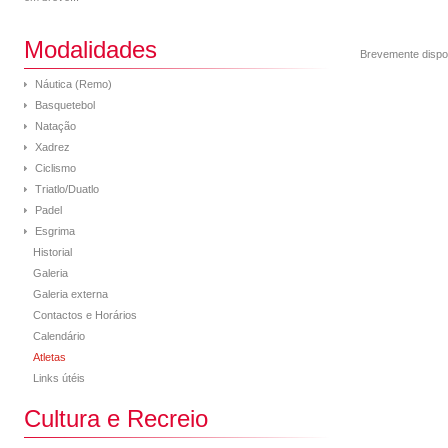
Modalidades
Brevemente dispo
Náutica (Remo)
Basquetebol
Natação
Xadrez
Ciclismo
Triatlo/Duatlo
Padel
Esgrima
Historial
Galeria
Galeria externa
Contactos e Horários
Calendário
Atletas
Links útéis
Cultura e Recreio