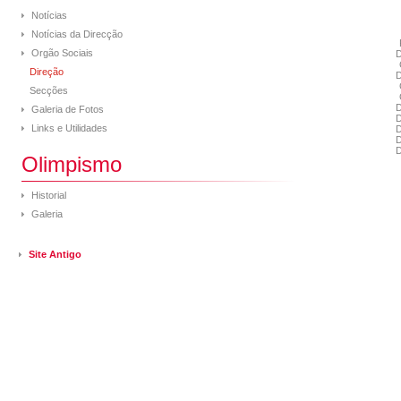
Notícias
Notícias da Direcção
Orgão Sociais
D
Direção
D
Secções
D
Galeria de Fotos
D
Links e Utilidades
D
D
D
Olimpismo
Historial
Galeria
Site Antigo