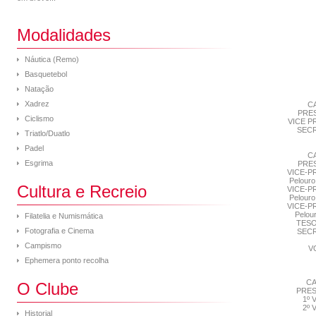
Modalidades
Náutica (Remo)
Basquetebol
Natação
Xadrez
C
PRE
Ciclismo
VICE P
SEC
Triatlo/Duatlo
Padel
C
Esgrima
PRE
VICE-P
Pelouro
Cultura e Recreio
VICE-P
Pelouro
VICE-P
Pelour
Filatelia e Numismática
TES
Fotografia e Cinema
SEC
Campismo
V
Ephemera ponto recolha
C
O Clube
PRES
1º
2º
Historial