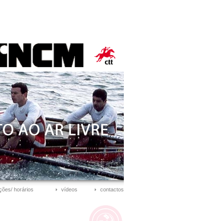
ções/ horários
vídeos
contactos