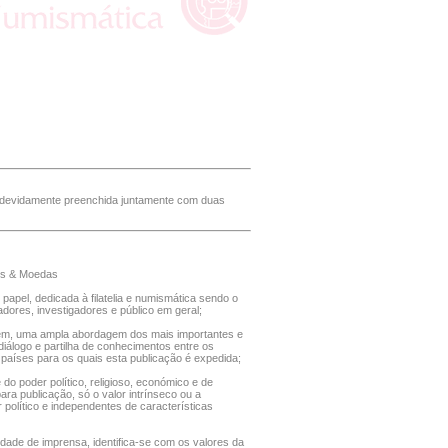
 devidamente preenchida juntamente com duas
los & Moedas
apel, dedicada à filatelia e numismática sendo o
adores, investigadores e público em geral;
agem, uma ampla abordagem dos mais importantes e
diálogo e partilha de conhecimentos entre os
 países para os quais esta publicação é expedida;
o poder político, religioso, económico e de
ra publicação, só o valor intrínseco ou a
político e independentes de características
rdade de imprensa, identifica-se com os valores da