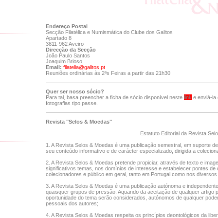
Endereço Postal
Secção Filatélica e Numismática do Clube dos Galitos
Apartado 8
3811-962 Aveiro
Direcção da Secção
João Paulo Santos
Joaquim Brioso
Email:
filatelia@galitos.pt
Reuniões ordinárias às 2ªs Feiras a partir das 21h30
Quer ser nosso sócio?
Para tal, basa preencher a ficha de sócio disponível neste
link
e enviá-la
fotografias tipo passe.
Revista "Selos & Moedas"
Estatuto Editorial da Revista Se
1. A Revista Selos & Moedas é uma publicação semestral, em suporte de p
seu conteúdo informativo e de carácter especializado, dirigida a colecion
2. A Revista Selos & Moedas pretende propiciar, através de texto e im
significativos temas, nos domínios de interesse e estabelecer pontes de 
colecionadores e público em geral, tanto em Portugal como nos diversos
3. A Revista Selos & Moedas é uma publicação autónoma e independente d
quaisquer grupos de pressão. Aquando da aceitação de qualquer artigo pa
oportunidade do tema serão considerados, autónomos de qualquer poder 
pessoais dos autores;
4. A Revista Selos & Moedas respeita os princípios deontológicos da libe