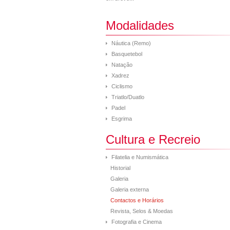
Modalidades
Náutica (Remo)
Basquetebol
Natação
Xadrez
Ciclismo
Triatlo/Duatlo
Padel
Esgrima
Cultura e Recreio
Filatelia e Numismática
Historial
Galeria
Galeria externa
Contactos e Horários
Revista, Selos & Moedas
Fotografia e Cinema