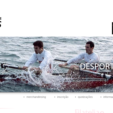
merchandinsing
inscrição
quotizações
informa