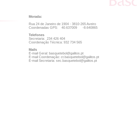
Morada:
Rua 24 de Janeiro de 1904 - 3810-265 Aveiro
Coordenadas GPS: 40.637009 -8.640865
Telefones
Secretaria: 234 426 404
Coordenação Técnica: 932 734 565
Mails
E-mail Geral: basquetebol@galitos.pt
E-mail Coordenação: ct.basquetebol@galitos.pt
E-mail Secretaria: sec.basquetebol@galitos.pt