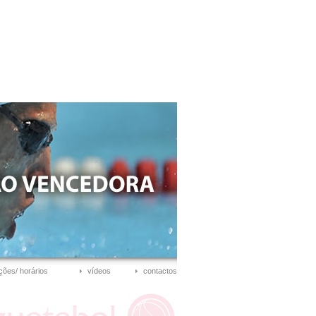
ções/ horários
vídeos
contactos