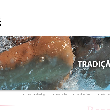
merchandinsing
inscrição
quotizações
informa