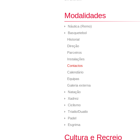
Modalidades
Náutica (Remo)
Basquetebol
Historial
Direção
Parceiros
Instalações
Contactos
Calendário
Equipas
Galeria externa
Natação
Xadrez
Ciclismo
Triatlo/Duatlo
Padel
Esgrima
Cultura e Recreio