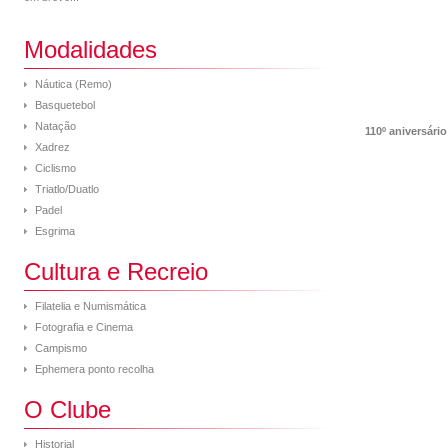
Modalidades
Náutica (Remo)
Basquetebol
Natação
110º aniversário
Xadrez
Ciclismo
Triatlo/Duatlo
Padel
Esgrima
Cultura e Recreio
Filatelia e Numismática
Fotografia e Cinema
Campismo
Ephemera ponto recolha
O Clube
Historial