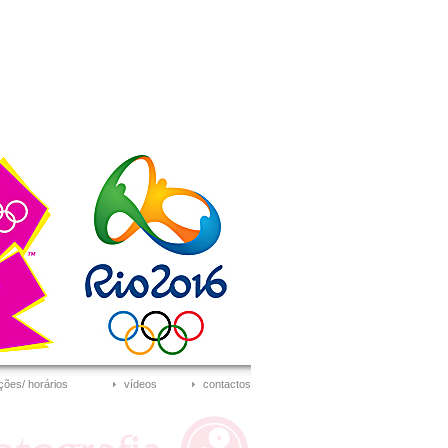
ções/ horários
vídeos
contactos