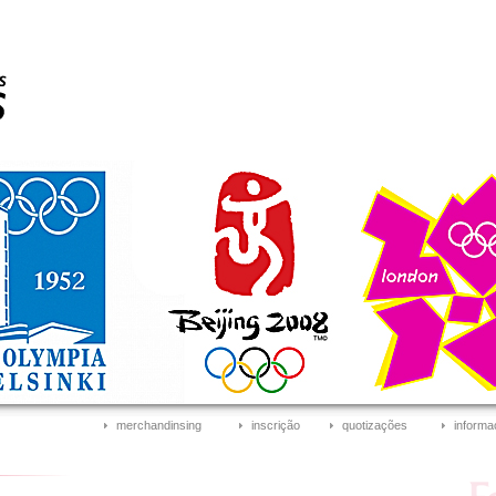
merchandinsing
inscrição
quotizações
informa