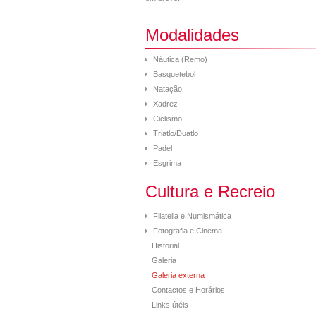
Modalidades
Náutica (Remo)
Basquetebol
Natação
Xadrez
Ciclismo
Triatlo/Duatlo
Padel
Esgrima
Cultura e Recreio
Filatelia e Numismática
Fotografia e Cinema
Historial
Galeria
Galeria externa
Contactos e Horários
Links útéis