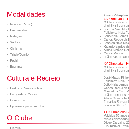
Modalidades
Atletas Olimpicos
XIV Olimpíada – 
O Clube esteve r
Náutica (Remo)
shell 8+.(8 com ti
Luís da Naia Mac
Basquetebol
Felisberto Naia F
João Naia Lemos
Natação
Carlos Roque da 
Xadrez
José da Naia Ma
Ricardo Santos d
Ciclismo
Albino Simões Ne
Carlos Roque
Triatlo/Duatlo
João Dias de Sou
Padel
XV Olimpíada – H
Esgrima
O Clube esteve r
shell 8+.(8 com ti
Cultura e Recreio
José Matos Pinhe
Felisberto Naia F
João Naia Lemos
Carlos Roque da 
Filatelia e Numismática
Manuel da Cruz R
Fotografia e Cinema
João Rodrigues P
Albino Simões Ne
Campismo
Zacarias Sarrazol
João da Silva Cra
Ephemera ponto recolha
XXIX Olimpíada P
Volvidos 56 anos 
O Clube
atleta convocado 
Diogo Carvalho 20
Élio Terrivel - tr
Historial