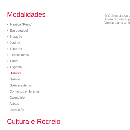
Modalidades
O Galitos já teve
Agora retpomou pe
Vem juntar-te a n
Náutica (Remo)
Basquetebol
Natação
Xadrez
Ciclismo
Triatlo/Duatlo
Padel
Esgrima
Historial
Galeria
Galeria externa
Contactos e Horários
Calendário
Atletas
Links útéis
Cultura e Recreio