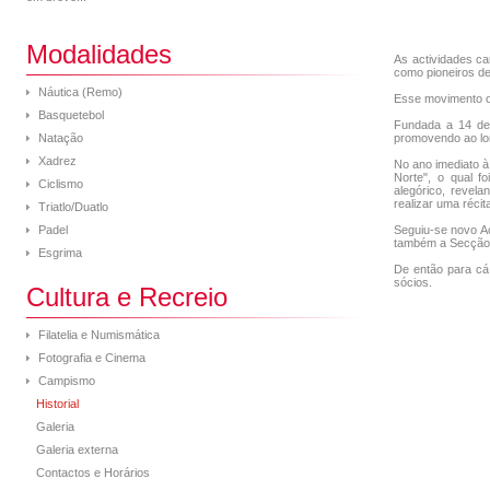
Modalidades
As actividades ca
como pioneiros de
Náutica (Remo)
Esse movimento o
Basquetebol
Fundada a 14 de 
Natação
promovendo ao lo
Xadrez
No ano imediato à
Norte", o qual f
Ciclismo
alegórico, revel
realizar uma récit
Triatlo/Duatlo
Padel
Seguiu-se novo A
também a Secção, 
Esgrima
De então para cá,
sócios.
Cultura e Recreio
Filatelia e Numismática
Fotografia e Cinema
Campismo
Historial
Galeria
Galeria externa
Contactos e Horários