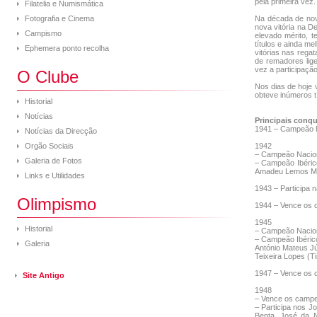
pela primeira vez.
Filatelia e Numismática
Fotografia e Cinema
Na década de nove
nova vitória na D
Campismo
elevado mérito, 
títulos e ainda 
Ephemera ponto recolha
vitórias nas regat
de remadores lig
vez a participaçã
O Clube
Nos dias de hoje 
obteve inúmeros t
Historial
Notícias
Principais conqu
1941 – Campeão N
Notícias da Direcção
Orgão Sociais
1942
– Campeão Nacion
Galeria de Fotos
– Campeão Ibérico
Amadeu Lemos More
Links e Utilidades
1943 – Participa
Olimpismo
1944 – Vence os 
1945
Historial
– Campeão Naciona
– Campeão Ibérico
Galeria
António Mateus Jú
Teixeira Lopes (Ti
1947 – Vence os c
Site Antigo
1948
– Vence os campe
– Participa nos J
Benta, José da N