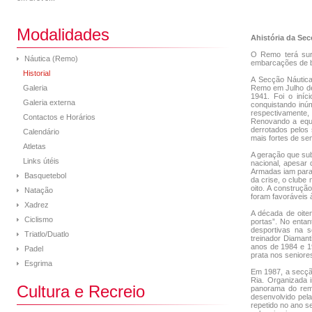
Modalidades
Ahistória da Sec
O Remo terá surg
Náutica (Remo)
embarcações de 
Historial
A Secção Náutica
Galeria
Remo em Julho de 
1941. Foi o iní
Galeria externa
conquistando inúm
respectivamente
Contactos e Horários
Renovando a equi
derrotados pelos
Calendário
mais fortes de se
Atletas
A geração que sub
Links útéis
nacional, apesar
Armadas iam para 
Basquetebol
da crise, o clube
oito. A construçã
Natação
foram favoráveis 
Xadrez
A década de oite
Ciclismo
portas”. No entan
desportivas na 
Triatlo/Duatlo
treinador Diaman
anos de 1984 e 19
Padel
prata nos seniores
Esgrima
Em 1987, a secção
Ria. Organizada 
Cultura e Recreio
panorama do remo
desenvolvido pela
repetido no ano s