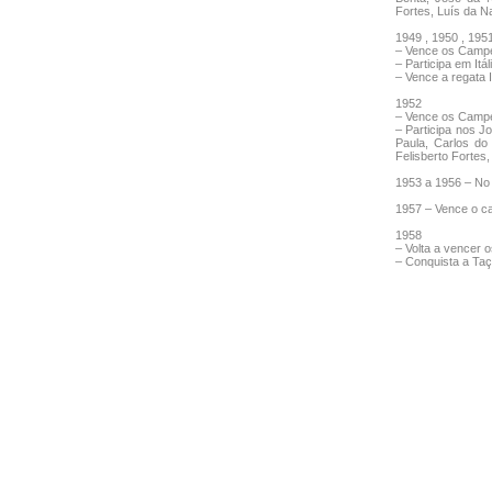
Fortes, Luís da N
1949 , 1950 , 195
– Vence os Campeo
– Participa em It
– Vence a regata I
1952
– Vence os Campeo
– Participa nos J
Paula, Carlos do
Felisberto Fortes,
1953 a 1956 – No 
1957 – Vence o ca
1958
– Volta a vencer 
– Conquista a Taç