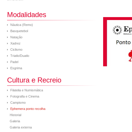
Modalidades
Náutica (Remo)
Basquetebol
Natação
Xadrez
Ciclismo
Triatlo/Duatlo
Padel
Esgrima
Cultura e Recreio
Filatelia e Numismática
Fotografia e Cinema
Campismo
Ephemera ponto recolha
Historial
Galeria
Galeria externa