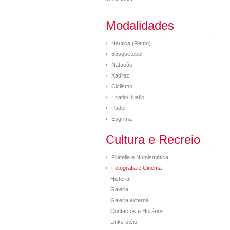
Modalidades
Náutica (Remo)
Basquetebol
Natação
Xadrez
Ciclismo
Triatlo/Duatlo
Padel
Esgrima
Cultura e Recreio
Filatelia e Numismática
Fotografia e Cinema
Historial
Galeria
Galeria externa
Contactos e Horários
Links útéis