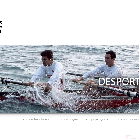
merchandinsing
inscrição
quotizações
informações