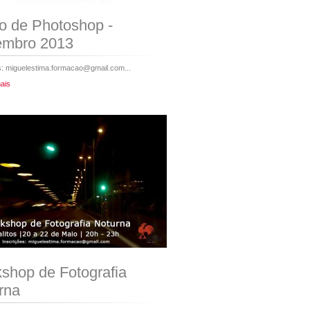
o de Photoshop -
mbro 2013
s: miguelestima.formacao@gmail.com...
ais
shop de Fotografia
rna