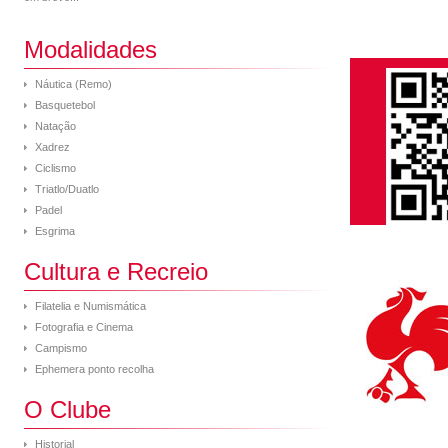
Modalidades
Náutica (Remo)
Basquetebol
Natação
Xadrez
Ciclismo
Triatlo/Duatlo
Padel
Esgrima
Cultura e Recreio
Filatelia e Numismática
Fotografia e Cinema
Campismo
Ephemera ponto recolha
O Clube
Historial