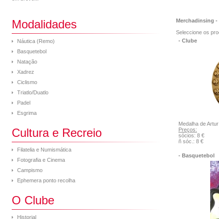
Modalidades
Merchadinsing - 
Seleccione os pro
- Clube
Náutica (Remo)
Basquetebol
Natação
Xadrez
Ciclismo
Triatlo/Duatlo
Padel
Esgrima
Medalha de Artur
Cultura e Recreio
Preços:
sócios: 8 €
ñ sóc.: 8 €
Filatelia e Numismática
- Basquetebol
Fotografia e Cinema
Campismo
Ephemera ponto recolha
O Clube
Historial