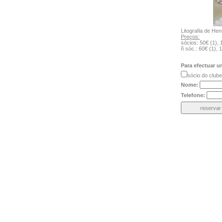
Litografia de He
Preços:
sócios: 50€ (1), 
ñ sóc.: 60€ (1), 
Para efectuar 
sócio do c
Nome:
Telefone: