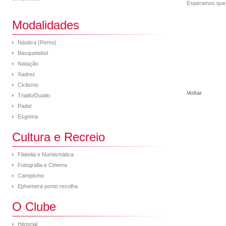
Esperamos que 
Modalidades
Náutica (Remo)
Basquetebol
Natação
Xadrez
Ciclismo
Voltar
Triatlo/Duatlo
Padel
Esgrima
Cultura e Recreio
Filatelia e Numismática
Fotografia e Cinema
Campismo
Ephemera ponto recolha
O Clube
Historial