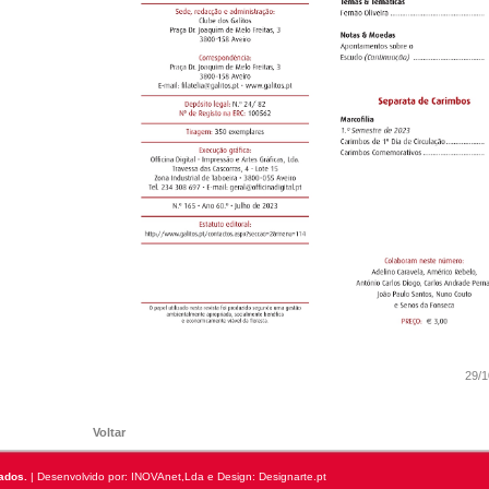
29/1
Voltar
ados.
| Desenvolvido por:
INOVAnet,Lda
e Design: Designarte.pt