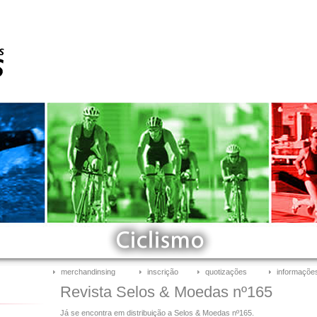
merchandinsing
inscrição
quotizações
informações
Revista Selos & Moedas nº165
Já se encontra em distribuição a Selos & Moedas nº165.