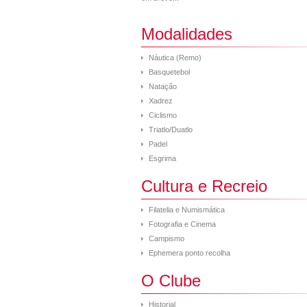
Modalidades
Náutica (Remo)
Basquetebol
Natação
Xadrez
Ciclismo
Triatlo/Duatlo
Padel
Esgrima
Cultura e Recreio
Filatelia e Numismática
Fotografia e Cinema
Campismo
Ephemera ponto recolha
O Clube
Historial