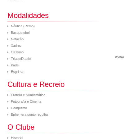
Modalidades
Náutica (Remo)
Basquetebol
Natação
Xadrez
Ciclismo
Voltar
Triatlo/Duatlo
Padel
Esgrima
Cultura e Recreio
Filatelia e Numismática
Fotografia e Cinema
Campismo
Ephemera ponto recolha
O Clube
Historial