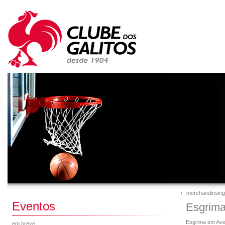
merchandinsing
Eventos
Esgrima
Esgrima em Avei
em breve...