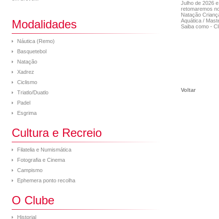
Julho de 2026 e
retomaremos no
Natação Criança
Modalidades
Aquática / Mast
Saiba como - Cl
Náutica (Remo)
Basquetebol
Natação
Xadrez
Ciclismo
Voltar
Triatlo/Duatlo
Padel
Esgrima
Cultura e Recreio
Filatelia e Numismática
Fotografia e Cinema
Campismo
Ephemera ponto recolha
O Clube
Historial