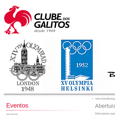
merchandinsing
Eventos
Abertur
Informamos que 
em breve...