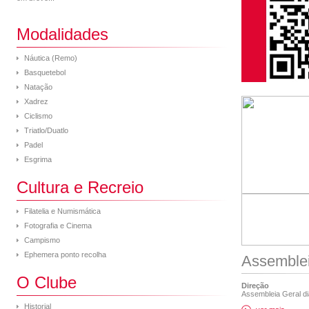
Modalidades
Náutica (Remo)
Basquetebol
Natação
Xadrez
Ciclismo
Triatlo/Duatlo
Padel
Esgrima
Cultura e Recreio
Filatelia e Numismática
Fotografia e Cinema
Campismo
Ephemera ponto recolha
Assemblei
O Clube
Direção
Assembleia Geral dia
Historial