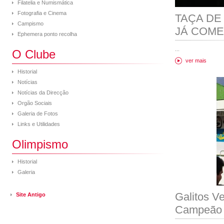
Filatelia e Numismática
Fotografia e Cinema
TAÇA DE
Campismo
JÁ COM
Ephemera ponto recolha
...
O Clube
ver mais
Historial
Notícias
Notícias da Direcção
Orgão Sociais
Galeria de Fotos
Links e Utilidades
Olimpismo
Historial
Galeria
Galitos V
Site Antigo
Campeão