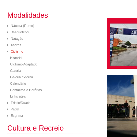
Modalidades
Náutica (Remo)
Basquetebol
Natação
Xadrez
Ciclismo
Historial
Ciclismo Adaptado
Galeria
Galeria externa
Calendário
Contactos e Horários
Links útéis
Triatlo/Duatlo
Padel
Esgrima
Cultura e Recreio