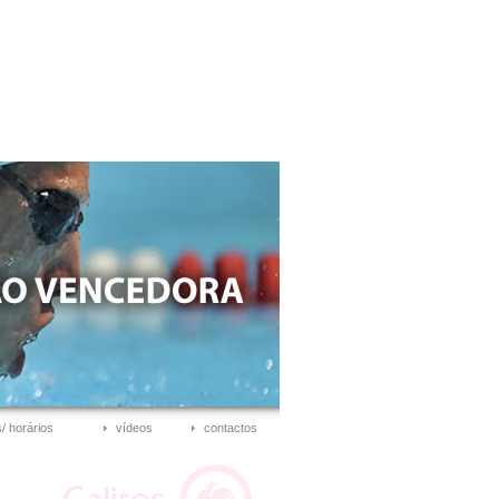
/ horários
vídeos
contactos