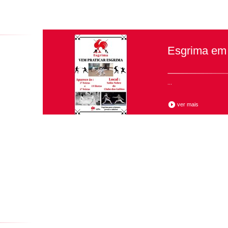
Esgrima em 
...
ver mais