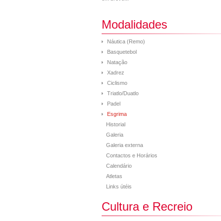
Modalidades
Náutica (Remo)
Basquetebol
Natação
Xadrez
Ciclismo
Triatlo/Duatlo
Padel
Esgrima
Historial
Galeria
Galeria externa
Contactos e Horários
Calendário
Atletas
Links útéis
Cultura e Recreio