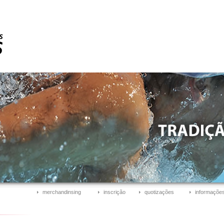
merchandinsing
inscrição
quotizações
informações