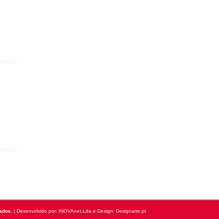
ados.
| Desenvolvido por:
INOVAnet,Lda
e Design: Designarte.pt