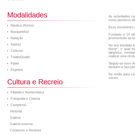
Modalidades
As actividades ca
como pioneiros de
Náutica (Remo)
Esse movimento o
Basquetebol
Fundada a 14 de 
Natação
promovendo ao lo
Xadrez
No ano imediato à
Norte", o qual f
Ciclismo
alegórico, revel
realizar uma récit
Triatlo/Duatlo
Padel
Seguiu-se novo A
também a Secção, 
Esgrima
De então para cá,
sócios.
Cultura e Recreio
Filatelia e Numismática
Fotografia e Cinema
Campismo
Historial
Galeria
Galeria externa
Contactos e Horários