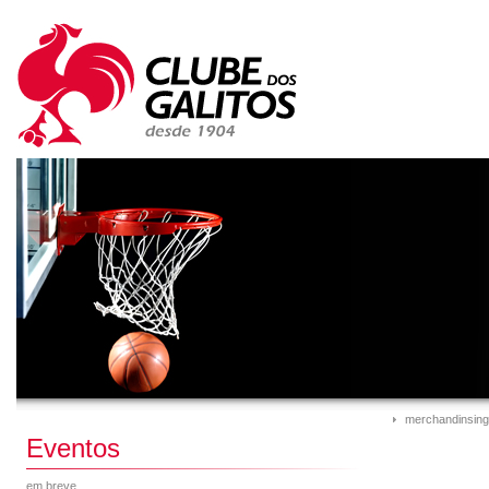
merchandinsing
Eventos
em breve...